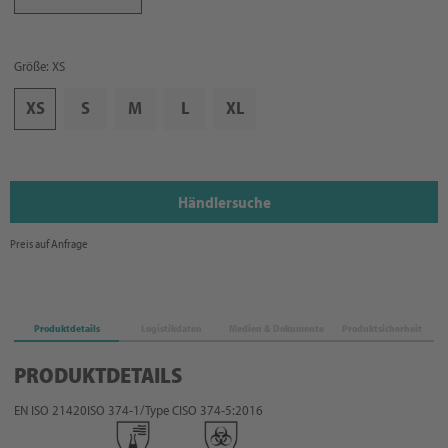
Größe: XS
XS
S
M
L
XL
Händlersuche
Preis auf Anfrage
Produktdetails
Logistikdaten
Medien & Dokumente
Produktsicherheit
PRODUKTDETAILS
EN ISO 21420
ISO 374-1/Type C
ISO 374-5:2016