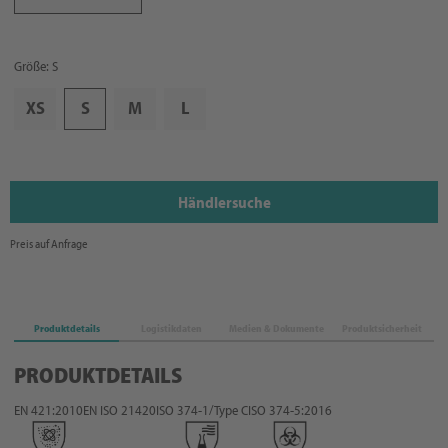
Größe: S
XS
S
M
L
Händlersuche
Preis auf Anfrage
Produktdetails
Logistikdaten
Medien & Dokumente
Produktsicherheit
PRODUKTDETAILS
EN 421:2010
EN ISO 21420
ISO 374-1/Type C
ISO 374-5:2016