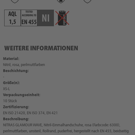
WEITERE INFORMATIONEN
Material:
Nitril, rosa, perlmuttfarben
Beschichtung:
-
Größe(n):
XS-L
Verpackungseinheit:
10 Stück
Zertifizierung:
EN ISO 21420, EN ISO 374, EN 421
Beschreibung:
NITRAS GLAMOUR WAVE, Nitril-Einmalhandschuhe, rosa (Farbcode: 6300),
perlmuttfarben, unsteril, Rollrand, puderfrei, hergestellt nach EN 455, beidseitig