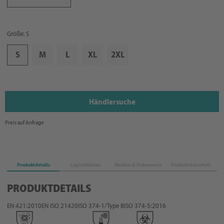
Größe: S
S
M
L
XL
2XL
Händlersuche
Preis auf Anfrage
Produktdetails
Logistikdaten
Medien & Dokumente
Produktsicherheit
PRODUKTDETAILS
EN 421:2010
EN ISO 21420
ISO 374-1/Type B
ISO 374-5:2016