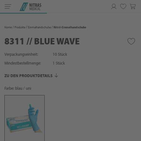
Toggle
navigation
Merkliste
Home
Produkte
Einmalhandschuhe
Nitril-Einmalhandschuhe
8311 // BLUE WAVE
Verpackungseinheit:
10 Stück
Mindestbestellmenge:
1
Stück
ZU DEN PRODUKTDETAILS
Farbe: blau / uni