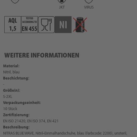
JKT
VIRUS
WEITERE INFORMATIONEN
Material:
Nitril, blau
Beschichtung:
-
Größe(n):
S-2XL
Verpackungseinheit:
10 Stück
Zertifizierung:
EN ISO 21420, EN ISO 374, EN 421
Beschreibung:
NITRAS BLUE WAVE, Nitril-Einmalhandschuhe, blau (Farbcode: 2200), unsteril,