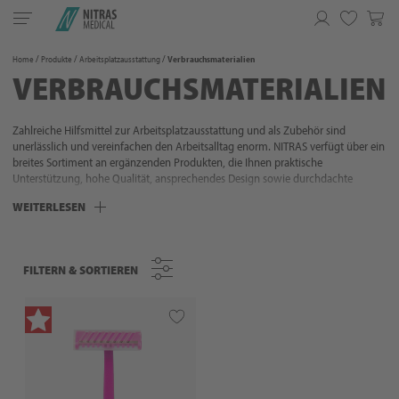
Toggle
navigation
Merkliste
Home
Produkte
Arbeitsplatzausstattung
Verbrauchsmaterialien
VERBRAUCHSMATERIALIEN
Zahlreiche Hilfsmittel zur Arbeitsplatzausstattung und als Zubehör sind
unerlässlich und vereinfachen den Arbeitsalltag enorm. NITRAS verfügt über ein
breites Sortiment an ergänzenden Produkten, die Ihnen praktische
Unterstützung, hohe Qualität, ansprechendes Design sowie durchdachte
Lösungen bieten. Neben Papierartikeln, Spendern und
WEITERLESEN
Sterilisationsverpackungen verfügen wir zusätzlich über eine Vielzahl an
Zubehör in verschiedenen Farben, um bestehende Farbkonzepte aufgreifen zu
können. Denn mit NITRAS sind Sie immer perfekt ausgestattet.
FILTERN & SORTIEREN
FILTERN & SORTIEREN