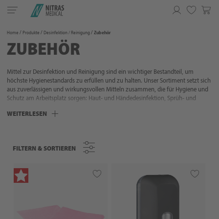
Toggle
navigation
Merkliste
Home
Produkte
Desinfektion / Reinigung
Zubehör
ZUBEHÖR
Mittel zur Desinfektion und Reinigung sind ein wichtiger Bestandteil, um
höchste Hygienestandards zu erfüllen und zu halten. Unser Sortiment setzt sich
aus zuverlässigen und wirkungsvollen Mitteln zusammen, die für Hygiene und
Schutz am Arbeitsplatz sorgen: Haut- und Händedesinfektion, Sprüh- und
Wischdesinfektion, Instrumentendesinfektion, Desinfektionstücher sowie Seifen
WEITERLESEN
und Waschcremes. Mit Desinfektions- und Reinigungsmitteln von NITRAS sind
Sie in der Lage, die Hygienestandards u. a. in Praxen, Studios und Kliniken zu
gewährleisten.
FILTERN & SORTIEREN
FILTERN & SORTIEREN