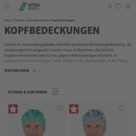
Toggle
navigation
Merkliste
Home
Produkte
Einwegbekleidung
Kopfbedeckungen
KOPFBEDECKUNGEN
Zahlreiche Anwendungsgebiete erfordern professionelle Einwegbekleidung, die
situationsgerecht eingesetzt werden muss. In Bereichen, die höchste
hygienische Reinheit oder Schutz gegen Infektionserreger erfordern, in
medizinischen Einrichtungen, beim Umgang mit Lebensmitteln, in der Pflege,
Gastronomie oder Industrie: Mit Mänteln, Schürzen, Armstulpen, Overalls,
WEITERLESEN
Hauben, Gesichtsmasken, Überschuhen und mehr von NITRAS schützen Sie
nicht nur sich, sondern auch die Personen in Ihrem Umfeld, Ihre
Arbeitsmaterialien sowie Lebensmittel.
FILTERN & SORTIEREN
FILTERN & SORTIEREN