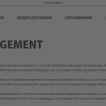
// ENSURE
SAFETY
EN
DIENSTLEISTUNGEN
UNTERNEHMEN
AGEMENT
eit mehr als ein Versprechen – sie ist der Maßstab für jede unserer Entscheidungen. B
fe über die kontrollierte Fertigung bis hin zur sicheren Auslieferung unserer Produk
ichten unser Qualitätsmanagement konsequent an höchsten Standards aus. Durch re
cher, sondern auch verlässlich ist – gerade dort, wo es auf Präzision und Hygiene anko
litätsversprechens. Im Rahmen unseres Lieferantenmanagements unterstützen wir sie a
ITRAS Medical ist klar: Nur wer konsequent auf Qualität achtet, kann im medizinisc