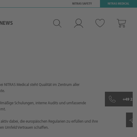
NITRAS SAFETY
NITRAS MEDICAL
NEWS
Merkliste
Log-in
Warenkorb
ei NITRAS Medical steht Qualität im Zentrum aller
te.
+49 227
gelmäßige Schulungen, interne Audits und umfassende
mmt.
ktiv dabei, die europäischen Regularien zu erfüllen und ihre
hen Umfeld Vertrauen schaffen.