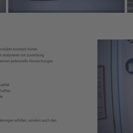
nprodukte konstant hohen
 analysieren wir zuverlässig
rkennen potenzielle Abweichungen
alität
chaften
te
rderungen erfüllen, sondern auch den