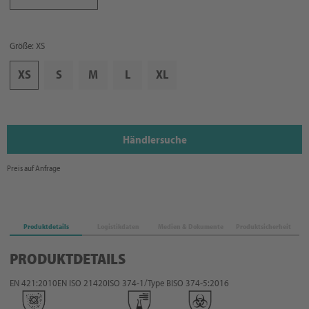
Größe: XS
XS
S
M
L
XL
Händlersuche
Preis auf Anfrage
Produktdetails
Logistikdaten
Medien & Dokumente
Produktsicherheit
PRODUKTDETAILS
EN 421:2010
EN ISO 21420
ISO 374-1/Type B
ISO 374-5:2016