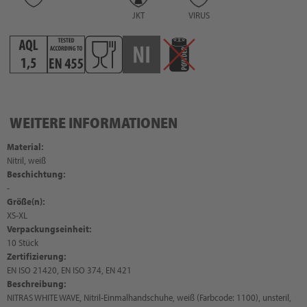
JKT
VIRUS
WEITERE INFORMATIONEN
Material:
Nitril, weiß
Beschichtung:
-
Größe(n):
XS-XL
Verpackungseinheit:
10 Stück
Zertifizierung:
EN ISO 21420, EN ISO 374, EN 421
Beschreibung:
NITRAS WHITE WAVE, Nitril-Einmalhandschuhe, weiß (Farbcode: 1100), unsteril,