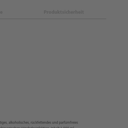
e
Produktsicherheit
ges, alkoholisches, rückfettendes und parfümfreies
chirurgischen Händedesinfektion, Inhalt 1.000 ml