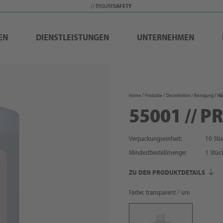
// ENSURE
SAFETY
EN
DIENSTLEISTUNGEN
UNTERNEHMEN
Home
Produkte
Desinfektion / Reinigung
Hä
55001 // 
Verpackungseinheit:
10 Stü
Mindestbestellmenge:
1
Stüc
ZU DEN PRODUKTDETAILS
Farbe: transparent / uni