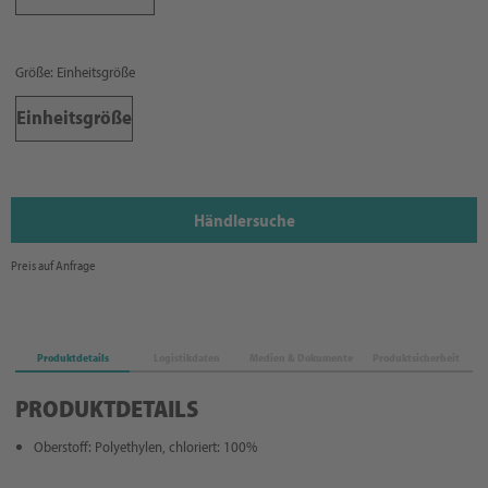
Größe: Einheitsgröße
Einheitsgröße
Händlersuche
Preis auf Anfrage
Produktdetails
Logistikdaten
Medien & Dokumente
Produktsicherheit
PRODUKTDETAILS
Oberstoff: Polyethylen, chloriert: 100%