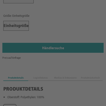
Größe: Einheitsgröße
Einheitsgröße
Händlersuche
Preis auf Anfrage
Produktdetails
Logistikdaten
Medien & Dokumente
Produktsicherheit
PRODUKTDETAILS
Oberstoff: Polyethylen: 100%