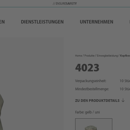
// ENSURE
SAFETY
EN
DIENSTLEISTUNGEN
UNTERNEHMEN
Home
Produkte
Einwegbekleidung
Kopfbe
4023
Verpackungseinheit:
10 Stü
Mindestbestellmenge:
10
Stü
ZU DEN PRODUKTDETAILS
Farbe: gelb / uni